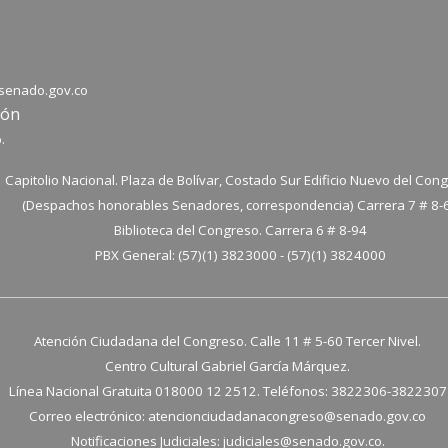
senado.gov.co
ión
.
Capitolio Nacional. Plaza de Bolívar, Costado Sur Edificio Nuevo del Con
(Despachos honorables Senadores, correspondencia) Carrera 7 # 8-
Biblioteca del Congreso. Carrera 6 # 8-94
PBX General: (57)(1) 3823000 - (57)(1) 3824000
Atención Ciudadana del Congreso. Calle 11 # 5-60 Tercer Nivel.
Centro Cultural Gabriel García Márquez.
Línea Nacional Gratuita 018000 12 2512. Teléfonos: 3822306-3822307
Correo electrónico:
atencionciudadanacongreso@senado.gov.co
Notificaciones Judiciales:
judiciales@senado.gov.co.