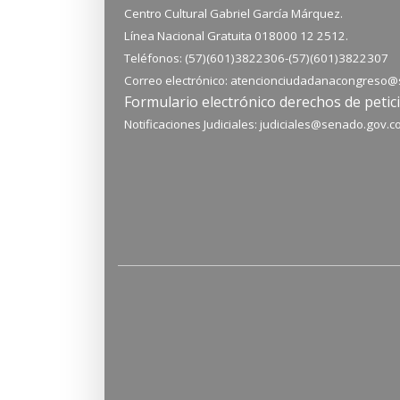
Centro Cultural Gabriel García Márquez.
Línea Nacional Gratuita 018000 12 2512.
Teléfonos: (57)(601)3822306-
(57)(601)
3822307
Correo electrónico:
atencionciudadanacongreso@
Formulario electrónico derechos de petic
Notificaciones Judiciales:
judiciales@senado.gov.co