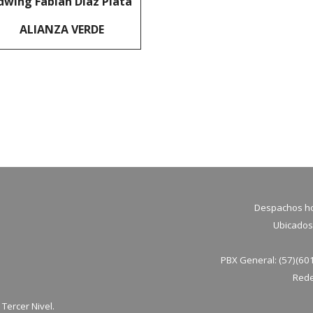
dwing Fabián Díaz Plata
ALIANZA VERDE
Despachos ho
Ubicados 
B
PBX General: (57)(60
Rede
Tercer Nivel.