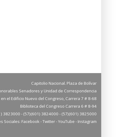
Capitolio Nacional. Plaza de Bolívar
norables Senadores y Unidad de Correspondencia
en el Edificio Nuevo del Congreso, Carrera 7 # 8-68
iblioteca del Congreso Carrera 6 # 8-94
1) 3823000 - (57)(601) 3824000 - (57)(601) 3825000
s Sociales:
Facebook
-
Twitter
-
YouTube
-
Instagram